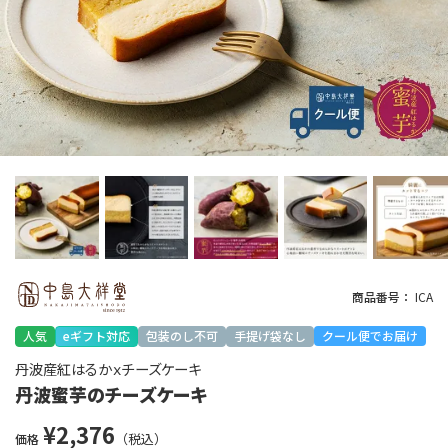
商品番号
ICA
人気
eギフト対応
包装のし不可
手提げ袋なし
クール便でお届け
丹波産紅はるかｘチーズケーキ
丹波蜜芋のチーズケーキ
¥
2,376
価格