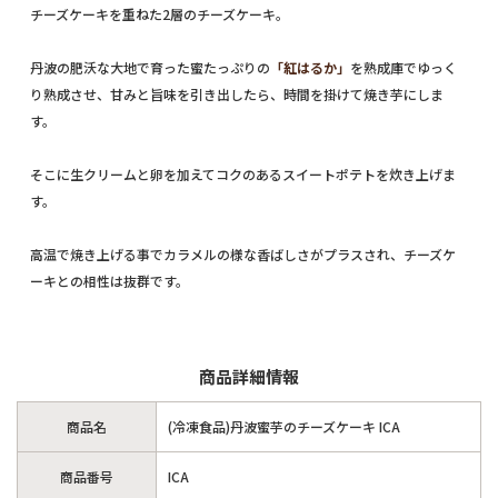
チーズケーキを重ねた2層のチーズケーキ。
丹波の肥沃な大地で育った蜜たっぷりの
「紅はるか」
を熟成庫でゆっく
り熟成させ、甘みと旨味を引き出したら、時間を掛けて焼き芋にしま
す。
そこに生クリームと卵を加えてコクのあるスイートポテトを炊き上げま
す。
高温で焼き上げる事でカラメルの様な香ばしさがプラスされ、チーズケ
ーキとの相性は抜群です。
商品詳細情報
商品名
(冷凍食品)丹波蜜芋のチーズケーキ ICA
商品番号
ICA