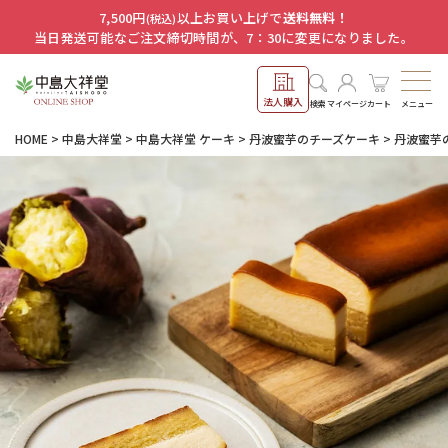
7,500円
以上お買い上げで
送料無料！
(税込)
当日発送可能なご注文締切時間が、7：30に変更になりました。
法人購入
メニュー
検索
マイページ
カート
HOME
中島大祥堂
中島大祥堂 ケーキ
丹波蜜芋のチーズケーキ
丹波蜜芋