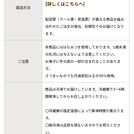
[詳しくはこちらへ]
配送方法
配送便（クール便・常温便）が異なる商品を組み
合わせたご注文の場合、別梱包でのお届けとなり
ます。
本商品にははちみつを使用しております。1歳未満
の乳児には与えないよう注意してください。
ご注意
お菓子に芋の皮の一部が含まれることがありま
す。
さつまいものうち丹波産紅はるか50％使用。
商品は冷凍でお届けしています。冷蔵庫で3～6時
間解凍してからお召し上がりください。
〇冷蔵庫の設定温度によって解凍時間が異なりま
す。
〇再冷凍は品質を損ないますのでお控えくださ
い。