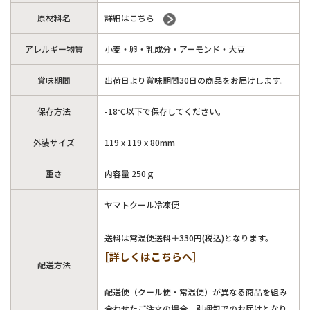
原材料名
詳細はこちら
アレルギー物質
小麦・卵・乳成分・アーモンド・大豆
賞味期間
出荷日より賞味期間30日の商品をお届けします。
保存方法
-18℃以下で保存してください。
外装サイズ
119 x 119 x 80mm
重さ
内容量 250ｇ
ヤマトクール冷凍便
送料は常温便送料＋330円(税込)となります。
[詳しくはこちらへ]
配送方法
配送便（クール便・常温便）が異なる商品を組み
合わせたご注文の場合、別梱包でのお届けとなり