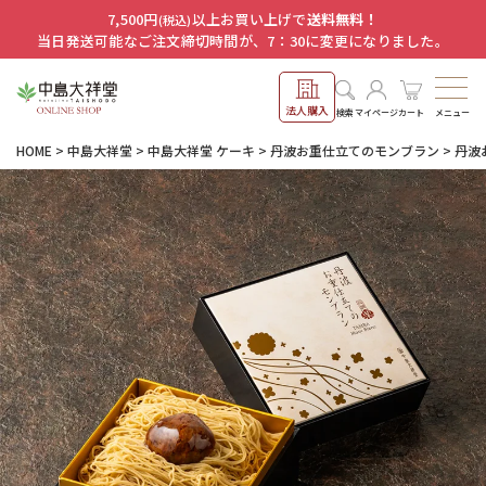
7,500円
以上お買い上げで
送料無料！
(税込)
当日発送可能なご注文締切時間が、7：30に変更になりました。
法人購入
メニュー
検索
マイページ
カート
HOME
中島大祥堂
中島大祥堂 ケーキ
丹波お重仕立てのモンブラン
丹波