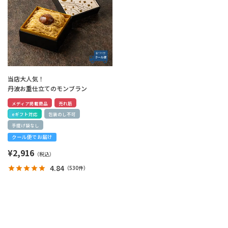
当店大人気！
丹波お重仕立てのモンブラン
メディア掲載商品
売れ筋
eギフト対応
包装のし不可
手提げ袋なし
クール便でお届け
¥
2,916
4.84
（
530件
）