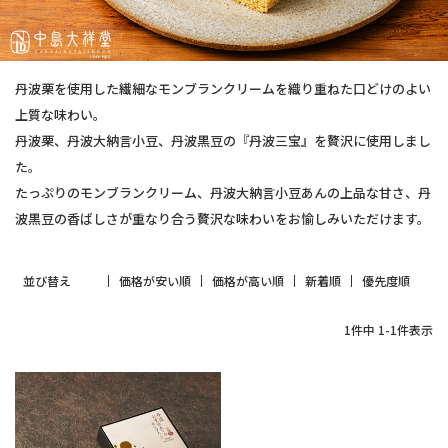
丹波栗を使用した繊細なモンブランクリームを織り重ねた口どけのよい
上質な味わい。
丹波栗、丹波大納言小豆、丹波黒豆の『丹波三宝』を贅沢に使用しまし
た。
たっぷりのモンブランクリーム、丹波大納言小豆あんの上品な甘さ、丹
波黒豆の香ばしさが重なり合う贅沢な味わいをお愉しみいただけます。
並び替え
価格が安い順
価格が高い順
新着順
優先度順
1
件中
1
-
1
件表示