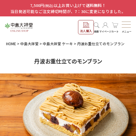
7,500円
以上お買い上げで
送料無料！
(税込)
当日発送可能なご注文締切時間が、7：30に変更になりました。
法人購入
メニュー
検索
マイページ
カート
HOME
中島大祥堂
中島大祥堂 ケーキ
丹波お重仕立てのモンブラン
丹波お重仕立てのモンブラン