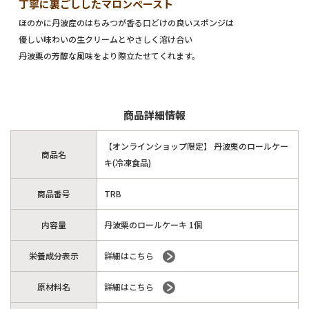
丁寧に裏ごししたマロンペースト
ほのかに丹波産のはちみつが香る口どけの良いスポンジは
優しい味わいの生クリームとやさしく溶け合い
丹波栗の芳醇な風味をより際立たせてくれます。
商品詳細情報
【オンラインショップ限定】 丹波栗のロールケー
商品名
キ(冷凍食品)
商品番号
TRB
内容量
丹波栗のロールケーキ 1個
栄養成分表示
詳細はこちら
原材料名
詳細はこちら