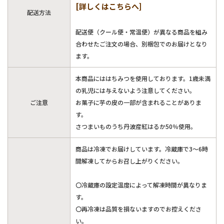
[詳しくはこちらへ]
配送方法
配送便（クール便・常温便）が異なる商品を組み
合わせたご注文の場合、別梱包でのお届けとなり
ます。
本商品にははちみつを使用しております。1歳未満
の乳児には与えないよう注意してください。
ご注意
お菓子に芋の皮の一部が含まれることがありま
す。
さつまいものうち丹波産紅はるか50％使用。
商品は冷凍でお届けしています。冷蔵庫で3～6時
間解凍してからお召し上がりください。
〇冷蔵庫の設定温度によって解凍時間が異なりま
す。
〇再冷凍は品質を損ないますのでお控えくださ
い。