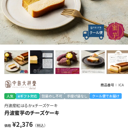
商品番号
ICA
人気
eギフト対応
包装のし不可
手提げ袋なし
クール便でお届け
丹波産紅はるかｘチーズケーキ
丹波蜜芋のチーズケーキ
¥
2,376
価格