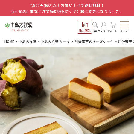
7,500円
以上お買い上げで
送料無料！
(税込)
当日発送可能なご注文締切時間が、7：30に変更になりました。
法人購入
メニュー
検索
マイページ
カート
HOME
中島大祥堂
中島大祥堂 ケーキ
丹波蜜芋のチーズケーキ
丹波蜜芋