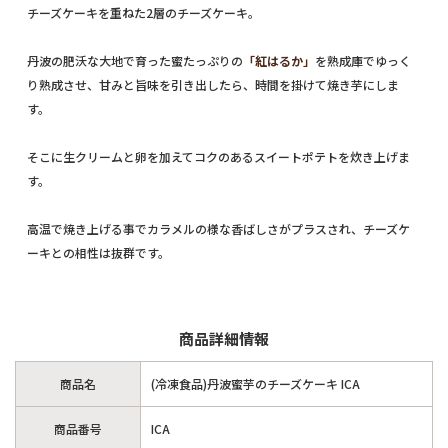
チーズケーキを重ねた2層のチーズケーキ。
丹波の肥沃な大地で育った蜜たっぷりの
「紅はるか」
を熟成庫でゆっく
り熟成させ、甘みと旨味を引き出したら、時間を掛けて焼き芋にしま
す。
そこに生クリームと卵を加えてコクのあるスイートポテトを炊き上げま
す。
高温で焼き上げる事でカラメルの様な香ばしさがプラスされ、チーズケ
ーキとの相性は抜群です。
商品詳細情報
商品名
(冷凍食品)丹波蜜芋のチーズケーキ ICA
商品番号
ICA