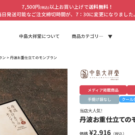
7,500円
以上お買い上げで
送料無料！
(税込)
当日発送可能なご注文締切時間が、7：30に変更になりました
中島大祥堂について
商品カテゴリ―
ラン
丹波お重仕立てのモンブラン
メディア掲載商品
手提げ袋なし
クール
当店大人気！
丹波お重仕立ての
¥
2,916
価格