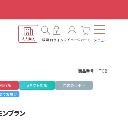
。
法人購入
検索
マイページ
カート
ログイン
メニュー
商品番号
TOB
売れ筋
eギフト対応
包装のし不可
便でお届け
モンブラン