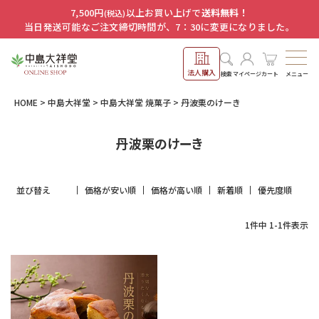
7,500円
以上お買い上げで
送料無料！
(税込)
当日発送可能なご注文締切時間が、7：30に変更になりました。
法人購入
メニュー
検索
マイページ
カート
HOME
中島大祥堂
中島大祥堂 焼菓子
丹波栗のけーき
丹波栗のけーき
並び替え
価格が安い順
価格が高い順
新着順
優先度順
1
件中
1
-
1
件表示