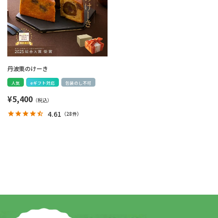
丹波栗のけーき
人気
eギフト対応
包装のし不可
¥
5,400
4.61
（
28件
）