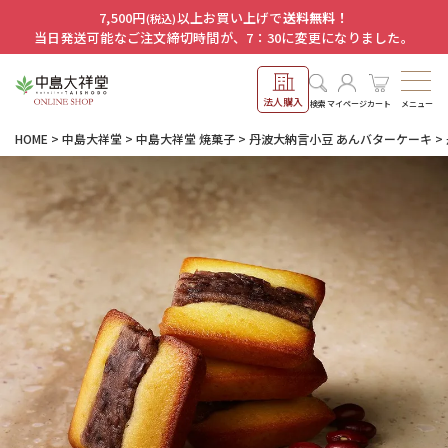
7,500円
以上お買い上げで
送料無料！
(税込)
当日発送可能なご注文締切時間が、7：30に変更になりました。
法人購入
メニュー
検索
マイページ
カート
HOME
中島大祥堂
中島大祥堂 焼菓子
丹波大納言小豆 あんバターケーキ