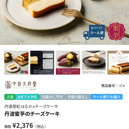
商品番号
ICA
人気
eギフト対応
包装のし不可
手提げ袋なし
クール便でお届け
丹波産紅はるかｘチーズケーキ
丹波蜜芋のチーズケーキ
¥
2,376
価格