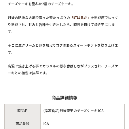
チーズケーキを重ねた2層のチーズケーキ。
丹波の肥沃な大地で育った蜜たっぷりの
「紅はるか」
を熟成庫でゆっく
り熟成させ、甘みと旨味を引き出したら、時間を掛けて焼き芋にしま
す。
そこに生クリームと卵を加えてコクのあるスイートポテトを炊き上げま
す。
高温で焼き上げる事でカラメルの様な香ばしさがプラスされ、チーズケ
ーキとの相性は抜群です。
商品詳細情報
商品名
(冷凍食品)丹波蜜芋のチーズケーキ ICA
商品番号
ICA