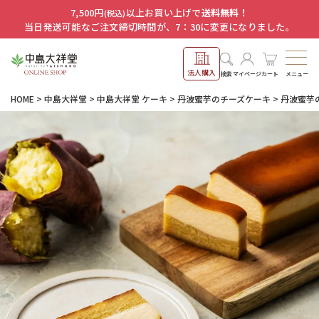
7,500円
以上お買い上げで
送料無料！
(税込)
当日発送可能なご注文締切時間が、7：30に変更になりました。
法人購入
メニュー
検索
マイページ
カート
HOME
中島大祥堂
中島大祥堂 ケーキ
丹波蜜芋のチーズケーキ
丹波蜜芋