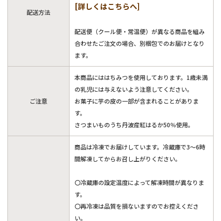
[詳しくはこちらへ]
配送方法
配送便（クール便・常温便）が異なる商品を組み
合わせたご注文の場合、別梱包でのお届けとなり
ます。
本商品にははちみつを使用しております。1歳未満
の乳児には与えないよう注意してください。
ご注意
お菓子に芋の皮の一部が含まれることがありま
す。
さつまいものうち丹波産紅はるか50％使用。
商品は冷凍でお届けしています。冷蔵庫で3～6時
間解凍してからお召し上がりください。
〇冷蔵庫の設定温度によって解凍時間が異なりま
す。
〇再冷凍は品質を損ないますのでお控えくださ
い。