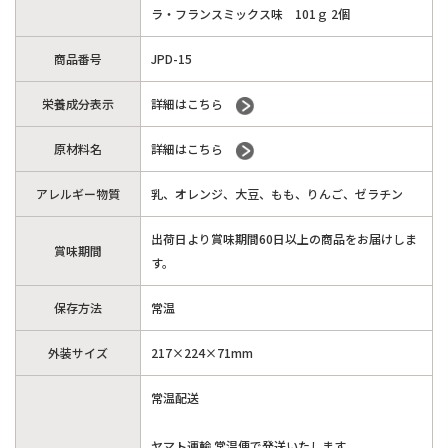
ラ・フランスミックス味 101ｇ 2個
商品番号
JPD-15
栄養成分表示
詳細はこちら
原材料名
詳細はこちら
アレルギー物質
乳、オレンジ、大豆、もも、りんご、ゼラチン
出荷日より賞味期間60日以上の商品をお届けしま
賞味期間
す。
保存方法
常温
外装サイズ
217×224×71mm
常温配送
ヤマト運輸 常温便で発送いたします。