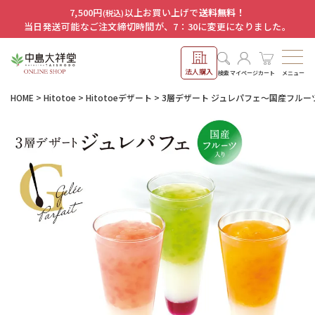
7,500円
以上お買い上げで
送料無料！
(税込)
当日発送可能なご注文締切時間が、7：30に変更になりました。
法人購入
メニュー
検索
マイページ
カート
HOME
Hitotoe
Hitotoeデザート
3層デザート ジュレパフェ～国産フルー