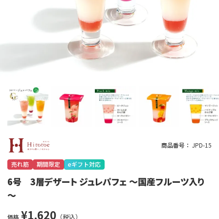
商品番号
JPD-15
売れ筋
期間限定
eギフト対応
6号 3層デザート ジュレパフェ ～国産フルーツ入り
～
¥
1,620
価格