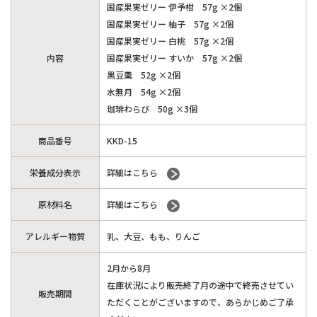
国産果実ゼリー 伊予柑 57g ×2個
国産果実ゼリー 柚子 57g ×2個
国産果実ゼリー 白桃 57g ×2個
内容
国産果実ゼリー すいか 57g ×2個
黒豆羮 52g ×2個
水無月 54g ×2個
珈琲わらび 50g ×3個
商品番号
KKD-15
栄養成分表示
詳細はこちら
原材料名
詳細はこちら
アレルギー物質
乳、大豆、もも、りんご
2月から8月
在庫状況により販売終了月の途中で終売させてい
販売期間
ただくことがございますので、あらかじめご了承