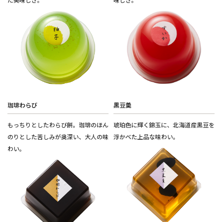
珈琲わらび
黒豆羮
もっちりとしたわらび餅。珈琲のほん
琥珀色に輝く錦玉に、北海道産黒豆を
のりとした苦しみが奥深い、大人の味
浮かべた上品な味わい。
わい。