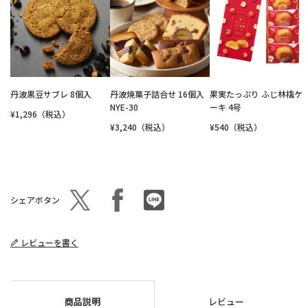
丹波黒豆サブレ 8個入
丹波焼菓子詰合せ 16個入
果実たっぷり ふじ林檎ケ
NYE-30
ーキ 4号
¥1,296（税込）
¥3,240（税込）
¥540（税込）
シェアボタン
レビューを書く
商品説明
レビュー