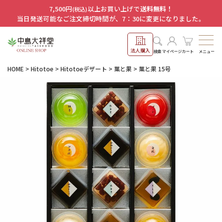
7,500円
以上お買い上げで
送料無料！
(税込)
当日発送可能なご注文締切時間が、7：30に変更になりました。
法人購入
メニュー
検索
マイページ
カート
HOME
Hitotoe
Hitotoeデザート
菓と果
菓と果 15号