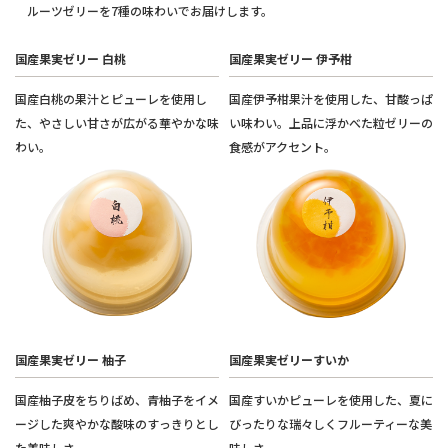
ルーツゼリーを7種の味わいでお届けします。
国産果実ゼリー 白桃
国産果実ゼリー 伊予柑
国産白桃の果汁とピューレを使用し
国産伊予柑果汁を使用した、甘酸っぱ
た、やさしい甘さが広がる華やかな味
い味わい。上品に浮かべた粒ゼリーの
わい。
食感がアクセント。
国産果実ゼリー 柚子
国産果実ゼリーすいか
国産柚子皮をちりばめ、青柚子をイメ
国産すいかピューレを使用した、夏に
ージした爽やかな酸味のすっきりとし
びったりな瑞々しくフルーティーな美
た美味しさ。
味しさ。