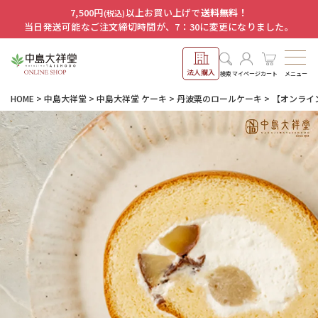
7,500円
以上お買い上げで
送料無料！
(税込)
当日発送可能なご注文締切時間が、7：30に変更になりました。
法人購入
メニュー
検索
マイページ
カート
HOME
中島大祥堂
中島大祥堂 ケーキ
丹波栗のロールケーキ
【オンライ