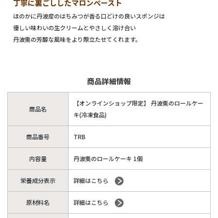
丁寧に裏ごししたマロンペースト
ほのかに丹波産のはちみつが香る口どけの良いスポンジは
優しい味わいの生クリームとやさしく溶け合い
丹波栗の芳醇な風味をより際立たせてくれます。
商品詳細情報
【オンラインショップ限定】 丹波栗のロールケー
商品名
キ(冷凍食品)
商品番号
TRB
内容量
丹波栗のロールケーキ 1個
栄養成分表示
詳細はこちら
原材料名
詳細はこちら