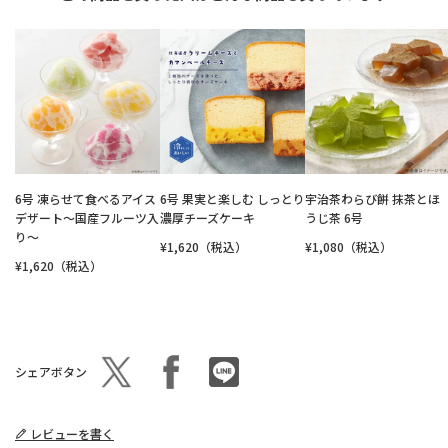
6号 凍らせて食べるアイス
6号 果実と楽しむ しっとり
宇治茶わらび餅 抹茶とほ
デザート～国産フルーツ入
濃厚チーズケーキ
うじ茶 6号
り～
¥1,620（税込）
¥1,080（税込）
¥1,620（税込）
シェアボタン
レビューを書く