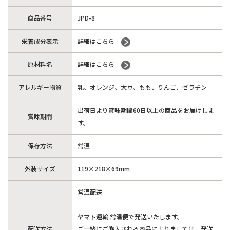
商品番号
JPD-8
栄養成分表示
詳細はこちら
原材料名
詳細はこちら
アレルギー物質
乳、オレンジ、大豆、もも、りんご、ゼラチン
出荷日より賞味期間60日以上の商品をお届けしま
賞味期間
す。
保存方法
常温
外装サイズ
119×218×69mm
常温配送
ヤマト運輸 常温便で発送いたします。
配送方法
ご一緒にご購入される商品によりましては、発送