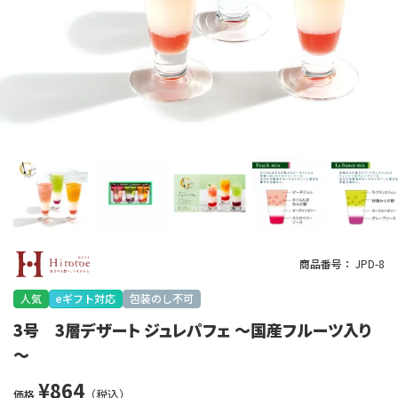
商品番号
JPD-8
人気
eギフト対応
包装のし不可
3号 3層デザート ジュレパフェ ～国産フルーツ入り
～
¥
864
価格