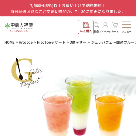
7,500円
以上お買い上げで
送料無料！
(税込)
当日発送可能なご注文締切時間が、7：30に変更になりました。
法人購入
メニュー
検索
マイページ
カート
HOME
Hitotoe
Hitotoeデザート
3層デザート ジュレパフェ～国産フルー