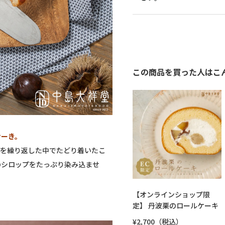
この商品を買った人はこ
けーき。
作を繰り返した中でたどり着いたこ
のシロップをたっぷり染み込ませ
【オンラインショップ限
定】 丹波栗のロールケーキ
¥2,700（税込）