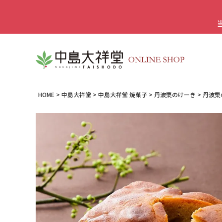
HOME
中島大祥堂
中島大祥堂 焼菓子
丹波栗のけーき
丹波栗