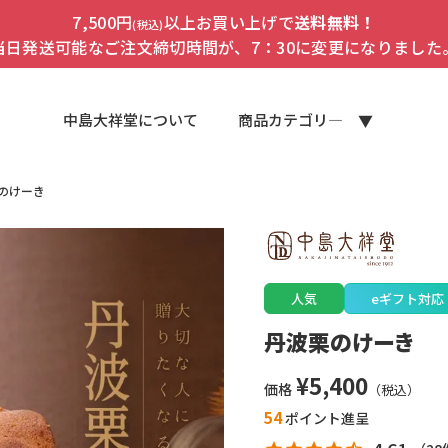
7,500円
以上お買い上げで
送料無料！
(税込)
当日発送可能なご注文締切時間が、7：30に変更になりました
中島大祥堂について
商品カテゴリ―
のけーき
人気
eギフト対応
丹波栗のけーき
¥
5,400
価格
54
ポイント進呈