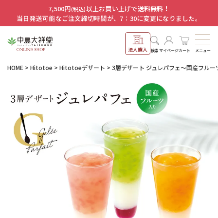
7,500円
以上お買い上げで
送料無料！
(税込)
当日発送可能なご注文締切時間が、7：30に変更になりました。
法人購入
メニュー
検索
マイページ
カート
HOME
Hitotoe
Hitotoeデザート
3層デザート ジュレパフェ～国産フルー