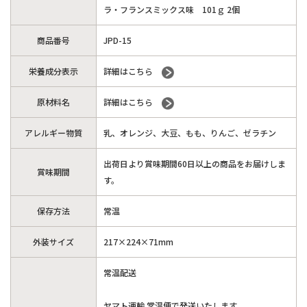
ラ・フランスミックス味 101ｇ 2個
商品番号
JPD-15
栄養成分表示
詳細はこちら
原材料名
詳細はこちら
アレルギー物質
乳、オレンジ、大豆、もも、りんご、ゼラチン
出荷日より賞味期間60日以上の商品をお届けしま
賞味期間
す。
保存方法
常温
外装サイズ
217×224×71mm
常温配送
ヤマト運輸 常温便で発送いたします。