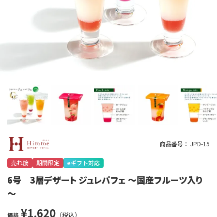
商品番号
JPD-15
売れ筋
期間限定
eギフト対応
6号 3層デザート ジュレパフェ ～国産フルーツ入り
～
¥
1,620
価格