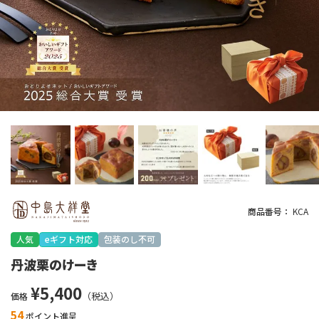
商品番号
KCA
人気
eギフト対応
包装のし不可
丹波栗のけーき
¥
5,400
価格
54
ポイント進呈