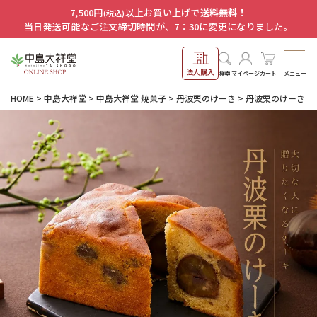
7,500円
以上お買い上げで
送料無料！
(税込)
当日発送可能なご注文締切時間が、7：30に変更になりました。
法人購入
メニュー
検索
マイページ
カート
HOME
中島大祥堂
中島大祥堂 焼菓子
丹波栗のけーき
丹波栗のけーき