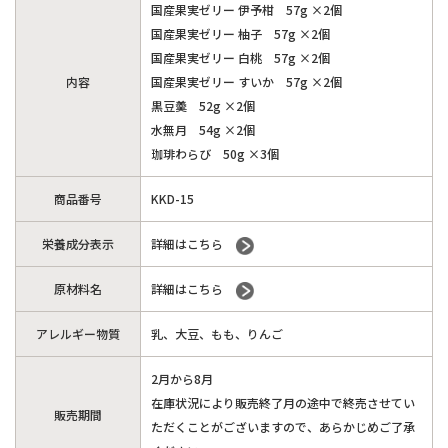
国産果実ゼリー 伊予柑 57g ×2個
国産果実ゼリー 柚子 57g ×2個
国産果実ゼリー 白桃 57g ×2個
内容
国産果実ゼリー すいか 57g ×2個
黒豆羮 52g ×2個
水無月 54g ×2個
珈琲わらび 50g ×3個
商品番号
KKD-15
栄養成分表示
詳細はこちら
原材料名
詳細はこちら
アレルギー物質
乳、大豆、もも、りんご
2月から8月
在庫状況により販売終了月の途中で終売させてい
販売期間
ただくことがございますので、あらかじめご了承