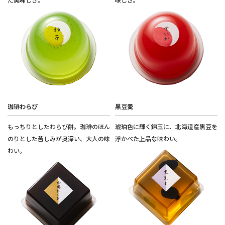
珈琲わらび
黒豆羮
もっちりとしたわらび餅。珈琲のほん
琥珀色に輝く錦玉に、北海道産黒豆を
のりとした苦しみが奥深い、大人の味
浮かべた上品な味わい。
わい。