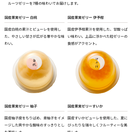
ルーツゼリーを7種の味わいでお届けします。
国産果実ゼリー 白桃
国産果実ゼリー 伊予柑
国産白桃の果汁とピューレを使用し
国産伊予柑果汁を使用した、甘酸っぱ
た、やさしい甘さが広がる華やかな味
い味わい。上品に浮かべた粒ゼリーの
わい。
食感がアクセント。
国産果実ゼリー 柚子
国産果実ゼリーすいか
国産柚子皮をちりばめ、青柚子をイメ
国産すいかピューレを使用した、夏に
ージした爽やかな酸味のすっきりとし
びったりな瑞々しくフルーティーな美
た美味しさ。
味しさ。