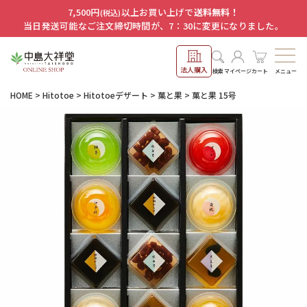
7,500円
以上お買い上げで
送料無料！
(税込)
当日発送可能なご注文締切時間が、7：30に変更になりました。
法人購入
メニュー
検索
マイページ
カート
HOME
Hitotoe
Hitotoeデザート
菓と果
菓と果 15号