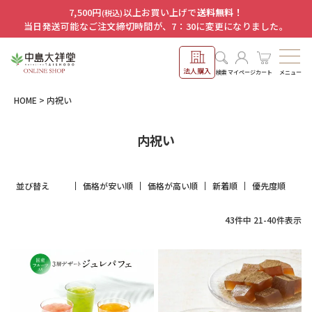
7,500円
以上お買い上げで
送料無料！
(税込)
当日発送可能なご注文締切時間が、7：30に変更になりました。
法人購入
メニュー
検索
マイページ
カート
HOME
内祝い
内祝い
並び替え
価格が安い順
価格が高い順
新着順
優先度順
43
件中
21
-
40
件表示