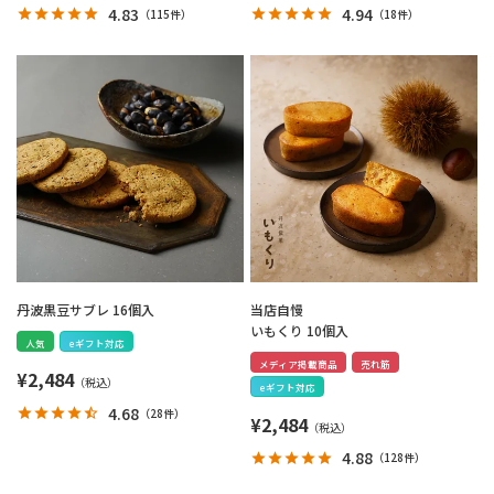
4.83
4.94
（
115件
）
（
18件
）
丹波黒豆サブレ 16個入
当店自慢
いもくり 10個入
人気
eギフト対応
メディア掲載商品
売れ筋
¥
2,484
eギフト対応
4.68
（
28件
）
¥
2,484
4.88
（
128件
）