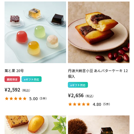
菓と果 20号
丹波大納言小豆 あんバターケーキ 12
個入
期間限定
eギフト対応
eギフト対応
¥
2,592
¥
2,656
5.00
（
5件
）
4.80
（
5件
）