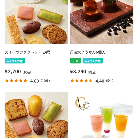
スイーツファクトリー 24号
丹波水ようかん6個入
eギフト対応
NEW
eギフト対応
¥
2,700
¥
3,240
4.80
4.40
（
10件
）
（
5件
）