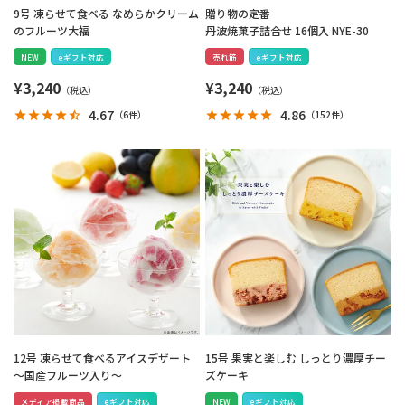
9号 凍らせて食べる なめらかクリーム
贈り物の定番
のフルーツ大福
丹波焼菓子詰合せ 16個入 NYE-30
NEW
eギフト対応
売れ筋
eギフト対応
¥
3,240
¥
3,240
4.67
4.86
（
6件
）
（
152件
）
12号 凍らせて食べるアイスデザート
15号 果実と楽しむ しっとり濃厚チー
～国産フルーツ入り～
ズケーキ
メディア掲載商品
eギフト対応
NEW
eギフト対応