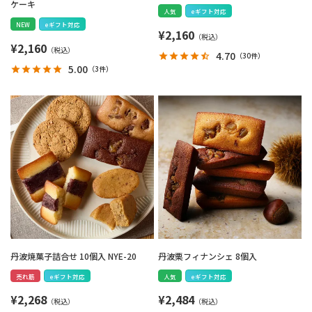
ケーキ
人気
eギフト対応
NEW
eギフト対応
¥
2,160
¥
2,160
4.70
（
30件
）
5.00
（
3件
）
丹波焼菓子詰合せ 10個入 NYE-20
丹波栗フィナンシェ 8個入
売れ筋
eギフト対応
人気
eギフト対応
¥
2,268
¥
2,484