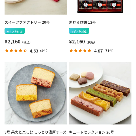
スイーツファクトリー 20号
黒わらび餅 12号
eギフト対応
eギフト対応
¥
2,160
¥
2,160
4.63
4.87
（
8件
）
（
31件
）
9号 果実と楽しむ しっとり濃厚チーズ
キュートセレクション 26号