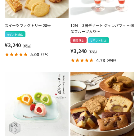
スイーツファクトリー 28号
12号 3層デザート ジュレパフェ ～国
産フルーツ入り～
eギフト対応
期間限定
eギフト対応
¥
3,240
¥
3,240
5.00
（
7件
）
4.78
（
46件
）