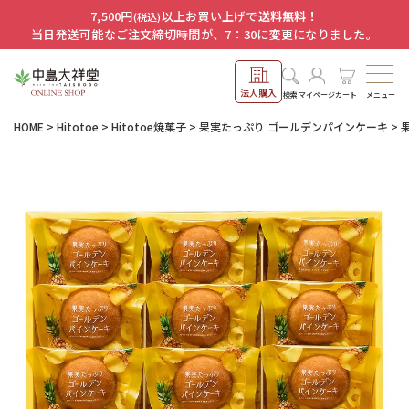
7,500円
以上お買い上げで
送料無料！
(税込)
当日発送可能なご注文締切時間が、7：30に変更になりました。
法人購入
メニュー
検索
マイページ
カート
HOME
Hitotoe
Hitotoe焼菓子
果実たっぷり ゴールデンパインケーキ