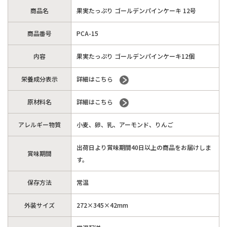
商品名
果実たっぷり ゴールデンパインケーキ 12号
商品番号
PCA-15
内容
果実たっぷり ゴールデンパインケーキ12個
栄養成分表示
詳細はこちら
原材料名
詳細はこちら
アレルギー物質
小麦、卵、乳、アーモンド、りんご
出荷日より賞味期間40日以上の商品をお届けしま
賞味期間
す。
保存方法
常温
外装サイズ
272×345×42mm