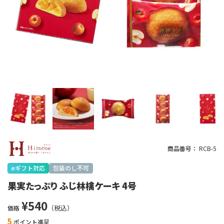
商品番号
RCB-5
eギフト対応
包装のし不可
果実たっぷり ふじ林檎ケーキ 4号
¥
540
価格
5
ポイント進呈