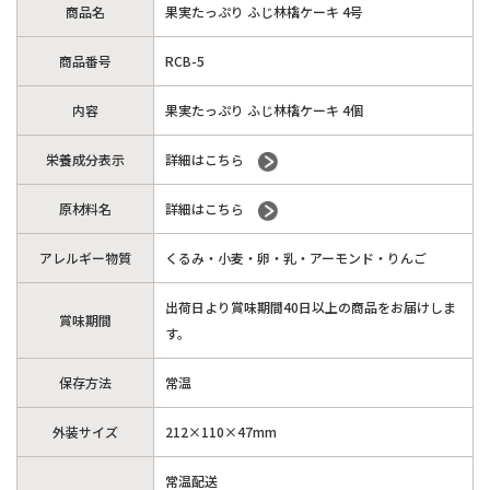
商品名
果実たっぷり ふじ林檎ケーキ 4号
商品番号
RCB-5
内容
果実たっぷり ふじ林檎ケーキ 4個
栄養成分表示
詳細はこちら
原材料名
詳細はこちら
アレルギー物質
くるみ・小麦・卵・乳・アーモンド・りんご
出荷日より賞味期間40日以上の商品をお届けしま
賞味期間
す。
保存方法
常温
外装サイズ
212×110×47mm
常温配送