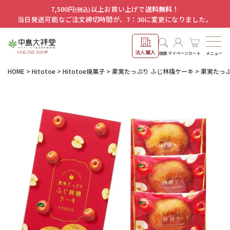
7,500円
以上お買い上げで
送料無料！
(税込)
当日発送可能なご注文締切時間が、7：30に変更になりました。
法人購入
メニュー
検索
マイページ
カート
HOME
Hitotoe
Hitotoe焼菓子
果実たっぷり ふじ林檎ケーキ
果実たっぷ