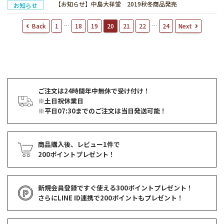
【お知らせ】中島大祥堂 2019秋冬商品発売
お知らせ
投
…
…
Back
Next
1
18
19
20
21
22
24
稿
ナ
ビ
ゲ
ー
シ
ョ
ご注文は24時間年中無休で受け付け！
ン
※土日祝休業日
※平日07:30までのご注文は当日発送可能！
商品購入後、レビュー1件で
200ポイントプレゼント！
新規会員登録ですぐ使える
300ポイントプレゼント！
さらにLINE ID連携で
200ポイント
もプレゼント！