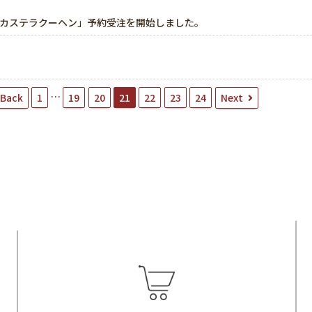
カステラクーヘン」予約受注を開始しました。
…
Back
Next
1
19
20
21
22
23
24