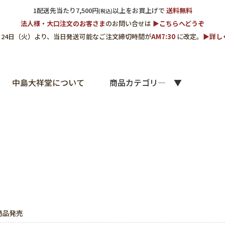
1配送先当たり7,500円
以上をお買上げで
送料無料
(税込)
法人様・大口注文のお客さま
のお問い合せは
▶︎こちらへどうぞ
3月24日（火）より、当日発送可能なご注文締切時間が
AM7:30
に改定。
▶︎詳
中島大祥堂について
商品カテゴリ―
冬商品発売