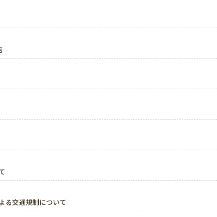
店
て
による交通規制について