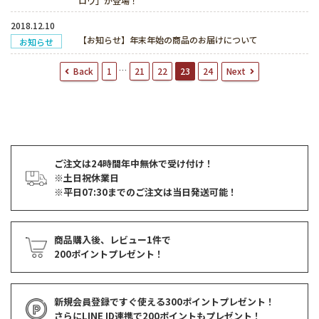
ロワ」が登場！
2018.12.10
【お知らせ】年末年始の商品のお届けについて
お知らせ
投
…
Back
Next
1
21
22
23
24
稿
ナ
ビ
ゲ
ー
シ
ョ
ご注文は24時間年中無休で受け付け！
ン
※土日祝休業日
※平日07:30までのご注文は当日発送可能！
商品購入後、レビュー1件で
200ポイントプレゼント！
新規会員登録ですぐ使える
300ポイントプレゼント！
さらにLINE ID連携で
200ポイント
もプレゼント！