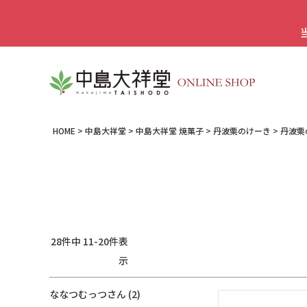
HOME
中島大祥堂
中島大祥堂 焼菓子
丹波栗のけーき
丹波栗
28
件中
11
-
20
件表
示
ななつむっつ
2