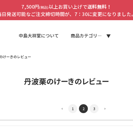
7,500円
以上お買い上げで
送料無料！
(税込)
当日発送可能なご注文締切時間が、7：30に変更になりました
中島大祥堂について
商品カテゴリ―
のけーきのレビュー
丹波栗のけーきのレビュー
1
2
3