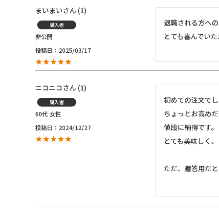
まいまい
1
退職される方への
購入者
とても喜んでいた
非公開
投稿日
2025/03/17
ニコニコ
1
初めての注文でし
購入者
ちょっとお高めだ
60代
女性
値段に納得です。

投稿日
2024/12/27
とても美味しく、
ただ、贈答用だと