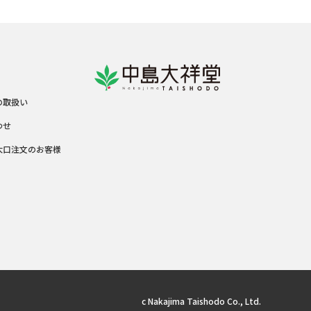
の取扱い
わせ
大口注文のお客様
c Nakajima Taishodo Co., Ltd.