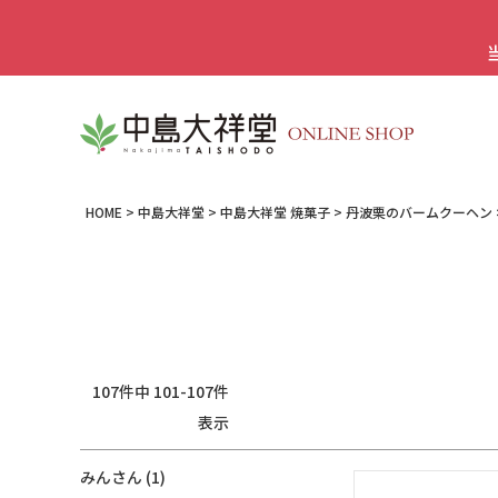
HOME
中島大祥堂
中島大祥堂 焼菓子
丹波栗のバームクーヘン
107
件中
101
-
107
件
表示
みん
1