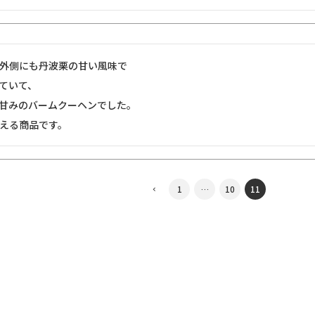
外側にも丹波栗の甘い風味で

ていて、

甘みのバームクーヘンでした。

1
…
10
11