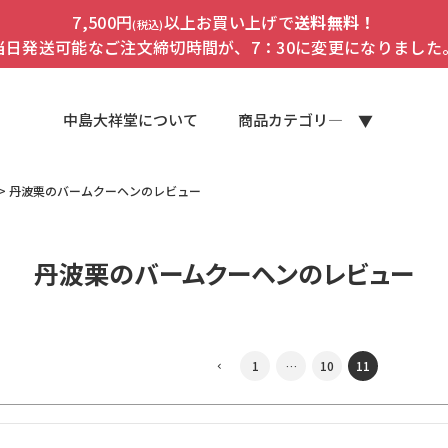
7,500円
以上お買い上げで
送料無料！
(税込)
当日発送可能なご注文締切時間が、7：30に変更になりました
中島大祥堂について
商品カテゴリ―
丹波栗のバームクーヘンのレビュー
丹波栗のバームクーヘンのレビュー
1
…
10
11