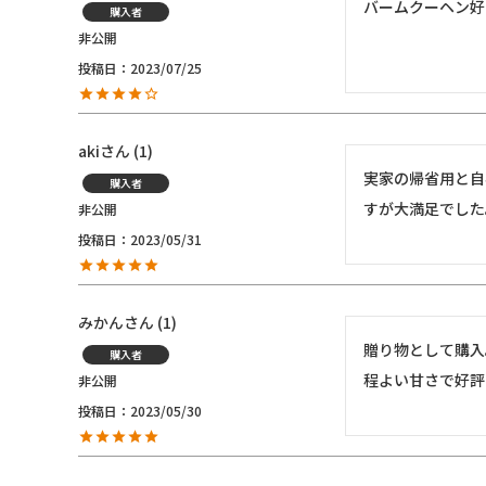
バームクーヘン好
購入者
非公開
投稿日
2023/07/25
aki
1
実家の帰省用と自
購入者
すが大満足でした
非公開
投稿日
2023/05/31
みかん
1
贈り物として購入
購入者
程よい甘さで好評
非公開
投稿日
2023/05/30