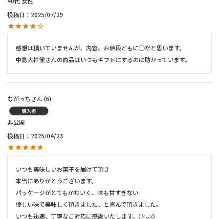
40代
女性
投稿日
2025/07/29
感想は頂いていませんが、内容、お値段ともに◯だと思います。

中島大祥堂さんの商品はいつもギフトにするのに助かっています。
ながっち
6
購入者
非公開
投稿日
2025/04/23
いつも美味しいお菓子を届けて頂き

本当にありがとうございます。

パッケージがとてもかわいく、味も甘すぎない

優しい味で美味しく頂きました、と喜んで頂きました。

いつも迅速、丁寧なご対応に感謝いたします。(⁠ ⁠ꈍ⁠ᴗ⁠ꈍ⁠)