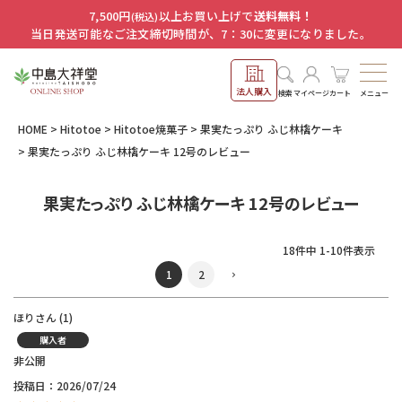
7,500円
以上お買い上げで
送料無料！
(税込)
当日発送可能なご注文締切時間が、7：30に変更になりました。
法人購入
メニュー
検索
マイページ
カート
HOME
Hitotoe
Hitotoe焼菓子
果実たっぷり ふじ林檎ケーキ
果実たっぷり ふじ林檎ケーキ 12号のレビュー
果実たっぷり ふじ林檎ケーキ 12号のレビュー
18
件中
1
-
10
件表示
1
2
ほり
1
購入者
非公開
投稿日
2026/07/24