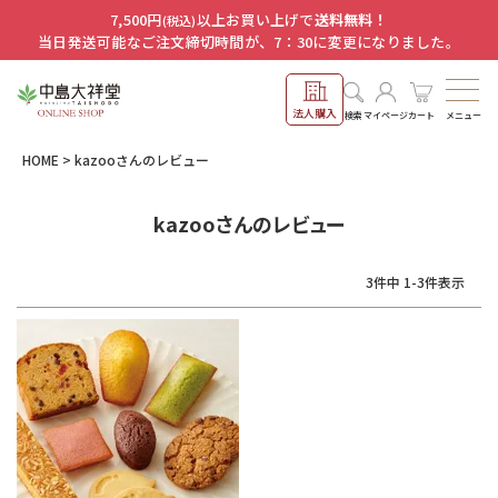
7,500円
以上お買い上げで
送料無料！
(税込)
当日発送可能なご注文締切時間が、7：30に変更になりました。
法人購入
メニュー
検索
マイページ
カート
HOME
kazooさんのレビュー
kazooさんのレビュー
3
件中
1
-
3
件表示