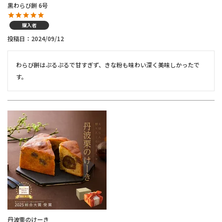
黒わらび餅 6号
購入者
投稿日
2024/09/12
わらび餅はぷるぷるで甘すぎず、きな粉も味わい深く美味しかったで
す。
丹波栗のけーき