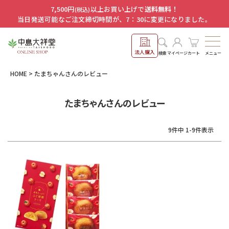
7,500円
以上お買い上げで
送料無料！
(税込)
当日発送可能なご注文締切時間が、7：30に変更になりました。
法人購入
メニュー
検索
マイページ
カート
HOME
たまちゃんさんのレビュー
たまちゃんさんのレビュー
9
件中
1
-
9
件表示