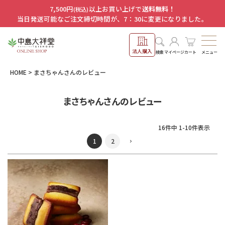
7,500円
以上お買い上げで
送料無料！
(税込)
当日発送可能なご注文締切時間が、7：30に変更になりました。
法人購入
メニュー
検索
マイページ
カート
HOME
まさちゃんさんのレビュー
まさちゃんさんのレビュー
16
件中
1
-
10
件表示
1
2