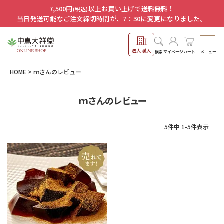
7,500円
以上お買い上げで
送料無料！
(税込)
当日発送可能なご注文締切時間が、7：30に変更になりました。
法人購入
メニュー
検索
マイページ
カート
HOME
ｍさんのレビュー
ｍさんのレビュー
5
件中
1
-
5
件表示