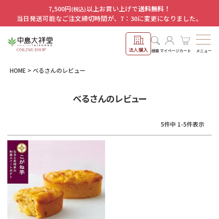
7,500円
以上お買い上げで
送料無料！
(税込)
当日発送可能なご注文締切時間が、7：30に変更になりました。
法人購入
メニュー
検索
マイページ
カート
HOME
べるさんのレビュー
べるさんのレビュー
5
件中
1
-
5
件表示