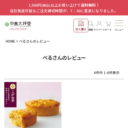
7,500円
以上お買い上げで
送料無料！
(税込)
当日発送可能なご注文締切時間が、7：30に変更になりました。
法人購入
メニュー
検索
マイページ
カート
HOME
べるさんのレビュー
べるさんのレビュー
6
件中
1
-
6
件表示