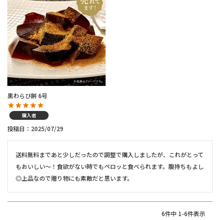
黒わらび餅 6号
購入者
投稿日
2025/07/29
送料無料まであと少しだったので調整で購入しましたが、これがとって
もおいしい〜！食欲がない時でもペロッと食べられます。腹持ちもよし
◎上品なので贈り物にも素敵だと思います。
6
件中
1
-
6
件表示