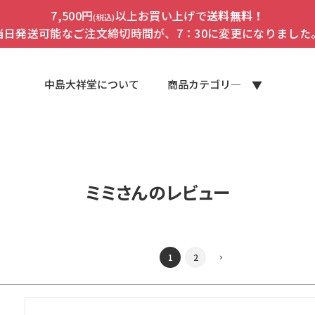
7,500円
以上お買い上げで
送料無料！
(税込)
当日発送可能なご注文締切時間が、7：30に変更になりました
中島大祥堂について
商品カテゴリ―
ミミさんのレビュー
1
2