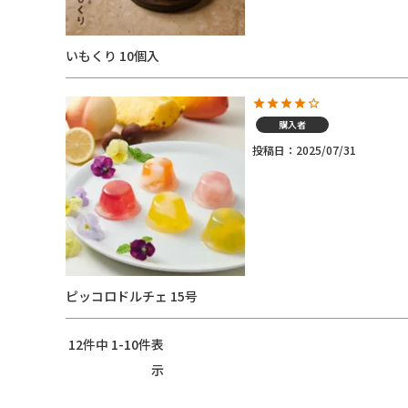
いもくり 10個入
購入者
投稿日
2025/07/31
ピッコロドルチェ 15号
12
件中
1
-
10
件表
示