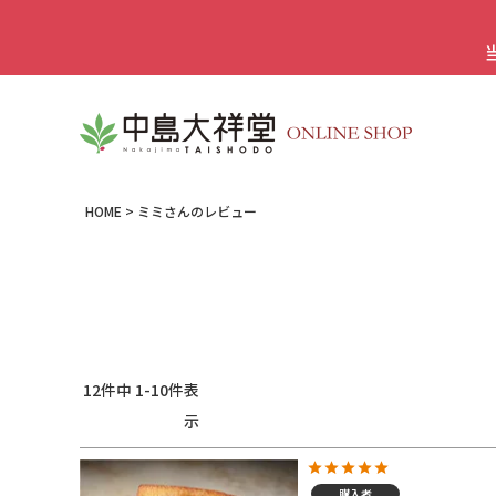
HOME
ミミさんのレビュー
12
件中
1
-
10
件表
示
購入者