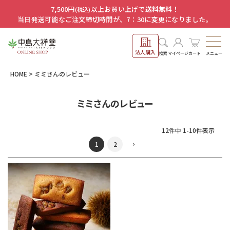
7,500円
以上お買い上げで
送料無料！
(税込)
当日発送可能なご注文締切時間が、7：30に変更になりました。
法人購入
メニュー
検索
マイページ
カート
HOME
ミミさんのレビュー
ミミさんのレビュー
12
件中
1
-
10
件表示
1
2