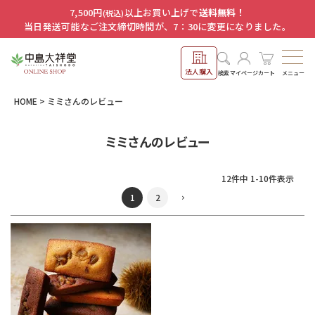
7,500円
以上お買い上げで
送料無料！
(税込)
当日発送可能なご注文締切時間が、7：30に変更になりました。
法人購入
メニュー
検索
マイページ
カート
HOME
ミミさんのレビュー
ミミさんのレビュー
12
件中
1
-
10
件表示
1
2