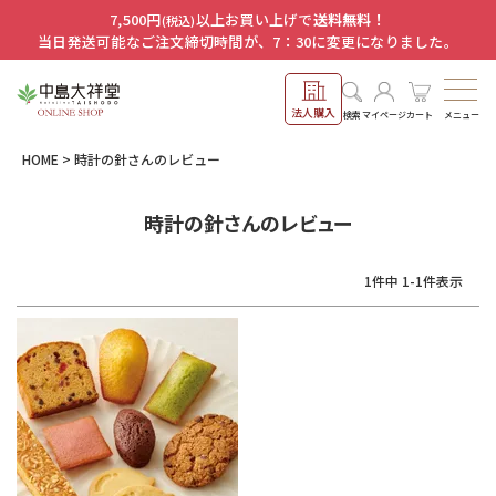
7,500円
以上お買い上げで
送料無料！
(税込)
当日発送可能なご注文締切時間が、7：30に変更になりました。
法人購入
メニュー
検索
マイページ
カート
HOME
時計の針さんのレビュー
時計の針さんのレビュー
1
件中
1
-
1
件表示