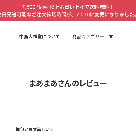
7,500円
以上お買い上げで
送料無料！
(税込)
当日発送可能なご注文締切時間が、7：30に変更になりました
中島大祥堂について
商品カテゴリ―
まあまあさんのレビュー
梱包がまず美しい✨
