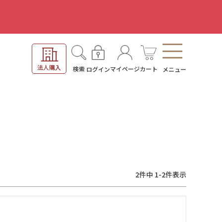
。
法人購入
検索
マイページ
カート
ログイン
メニュー
2
件中
1
-
2
件表示