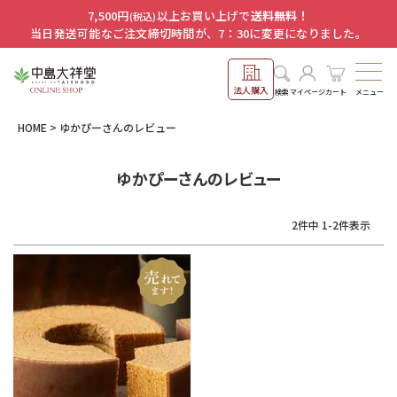
7,500円
以上お買い上げで
送料無料！
(税込)
当日発送可能なご注文締切時間が、7：30に変更になりました。
法人購入
メニュー
検索
マイページ
カート
HOME
ゆかぴーさんのレビュー
ゆかぴーさんのレビュー
2
件中
1
-
2
件表示