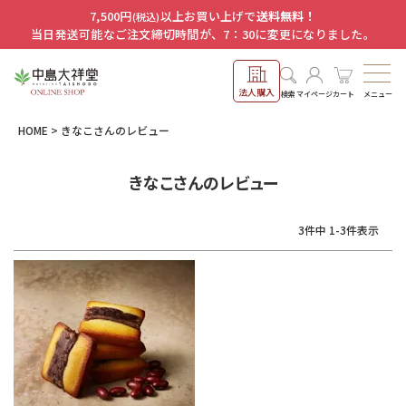
7,500円
以上お買い上げで
送料無料！
(税込)
当日発送可能なご注文締切時間が、7：30に変更になりました。
法人購入
メニュー
検索
マイページ
カート
HOME
きなこさんのレビュー
きなこさんのレビュー
3
件中
1
-
3
件表示