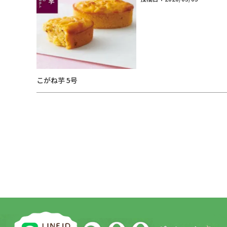
こがね芋 5号