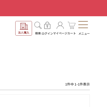
。
法人購入
検索
マイページ
カート
ログイン
メニュー
1
件中
1
-
1
件表示