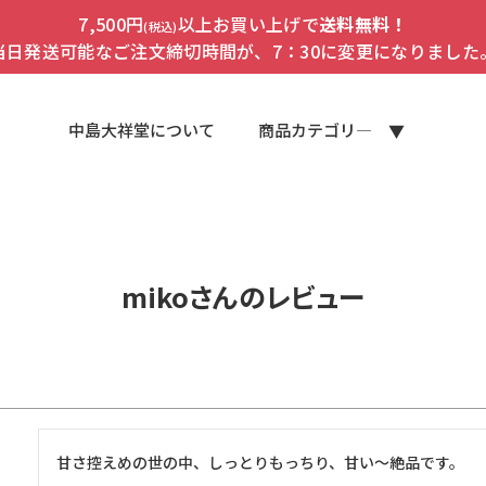
7,500円
以上お買い上げで
送料無料！
(税込)
当日発送可能なご注文締切時間が、7：30に変更になりました
中島大祥堂について
商品カテゴリ―
mikoさんのレビュー
甘さ控えめの世の中、しっとりもっちり、甘い〜絶品です。