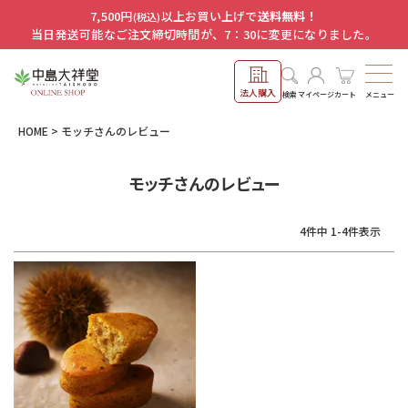
7,500円
以上お買い上げで
送料無料！
(税込)
当日発送可能なご注文締切時間が、7：30に変更になりました。
法人購入
メニュー
検索
マイページ
カート
HOME
モッチさんのレビュー
モッチさんのレビュー
4
件中
1
-
4
件表示