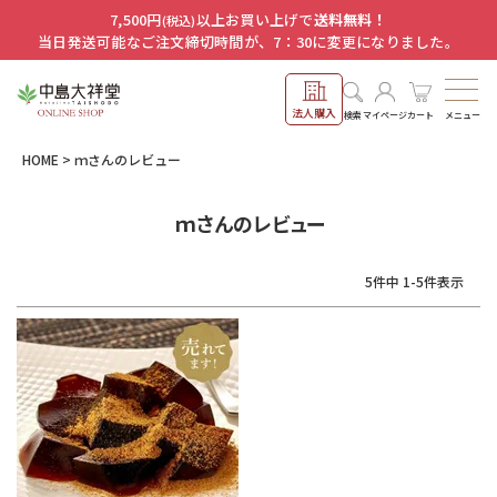
7,500円
以上お買い上げで
送料無料！
(税込)
当日発送可能なご注文締切時間が、7：30に変更になりました。
法人購入
メニュー
検索
マイページ
カート
HOME
ｍさんのレビュー
ｍさんのレビュー
5
件中
1
-
5
件表示