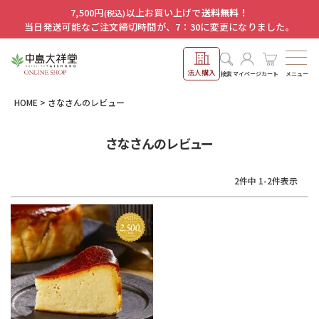
7,500円
以上お買い上げで
送料無料！
(税込)
当日発送可能なご注文締切時間が、7：30に変更になりました。
法人購入
メニュー
検索
マイページ
カート
HOME
さなさんのレビュー
さなさんのレビュー
2
件中
1
-
2
件表示