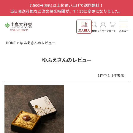
7,500円
以上お買い上げで
送料無料！
(税込)
当日発送可能なご注文締切時間が、7：30に変更になりました。
法人購入
メニュー
検索
マイページ
カート
HOME
ゆふえさんのレビュー
ゆふえさんのレビュー
1
件中
1
-
1
件表示