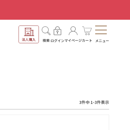
。
法人購入
検索
マイページ
カート
ログイン
メニュー
3
件中
1
-
3
件表示