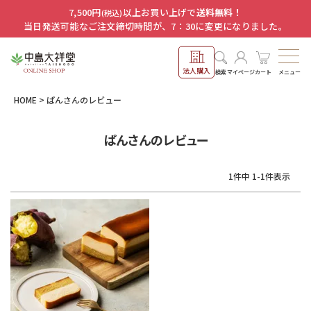
7,500円
以上お買い上げで
送料無料！
(税込)
当日発送可能なご注文締切時間が、7：30に変更になりました。
法人購入
メニュー
検索
マイページ
カート
HOME
ぱんさんのレビュー
ぱんさんのレビュー
1
件中
1
-
1
件表示