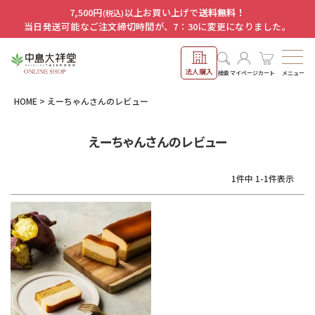
7,500円
以上お買い上げで
送料無料！
(税込)
当日発送可能なご注文締切時間が、7：30に変更になりました。
法人購入
メニュー
検索
マイページ
カート
HOME
えーちゃんさんのレビュー
えーちゃんさんのレビュー
1
件中
1
-
1
件表示