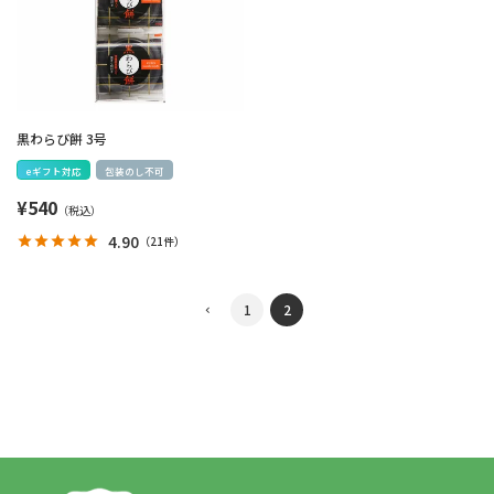
黒わらび餅 3号
eギフト対応
包装のし不可
¥
540
4.90
（
21件
）
1
2