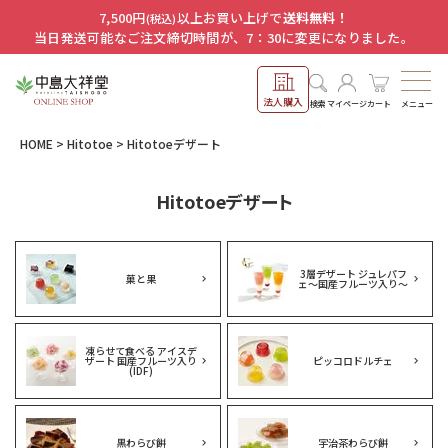
7,500円
以上お買い上げで
送料無料！
(税込)
当日発送可能なご注文締切時間が、7：30に変更になりました。
法人購入
メニュー
検索
マイページ
カート
HOME
Hitotoe
Hitotoeデザート
Hitotoeデザート
3層デザート ジュレパフ
菓と果
ェ～国産フルーツ入り～
凍らせて食べる アイスデ
ザート 国産フルーツ入り
ピッコロドルチェ
(IDF)
黒わらび餅
宇治茶わらび餅