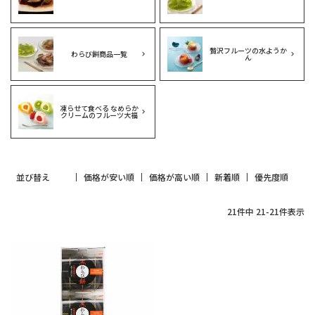
贅沢フルーツの水ようか
わらび餅商品一覧
ん
凍らせて食べる なめらか
クリームのフルーツ大福
並び替え
価格が安い順
価格が高い順
新着順
優先度順
21
件中
21
-
21
件表示