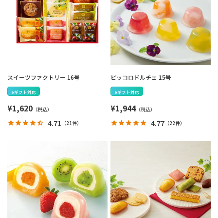
スイーツファクトリー 16号
ピッコロドルチェ 15号
eギフト対応
eギフト対応
¥
1,620
¥
1,944
4.71
4.77
（
21件
）
（
22件
）