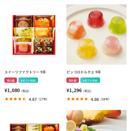
スイーツファクトリー 9号
ピッコロドルチェ 9号
売れ筋
eギフト対応
売れ筋
eギフト対応
¥
1,080
¥
1,296
4.67
4.86
（
27件
）
（
28件
）