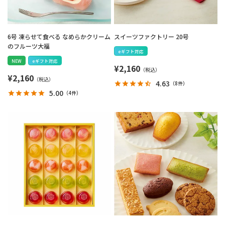
6号 凍らせて食べる なめらかクリーム
スイーツファクトリー 20号
のフルーツ大福
eギフト対応
NEW
eギフト対応
¥
2,160
¥
2,160
4.63
（
8件
）
5.00
（
4件
）