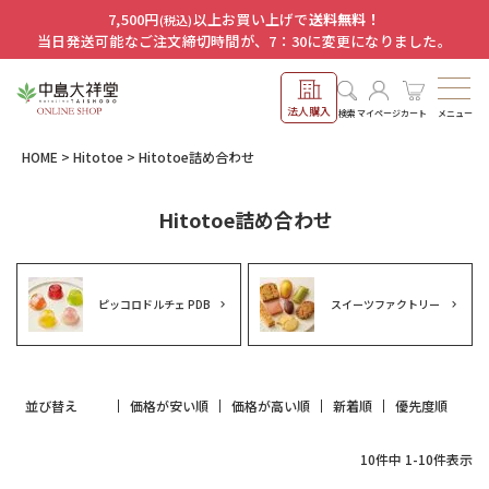
7,500円
以上お買い上げで
送料無料！
(税込)
当日発送可能なご注文締切時間が、7：30に変更になりました。
法人購入
メニュー
検索
マイページ
カート
HOME
Hitotoe
Hitotoe詰め合わせ
Hitotoe詰め合わせ
ピッコロドルチェ PDB
スイーツファクトリー
並び替え
価格が安い順
価格が高い順
新着順
優先度順
10
件中
1
-
10
件表示