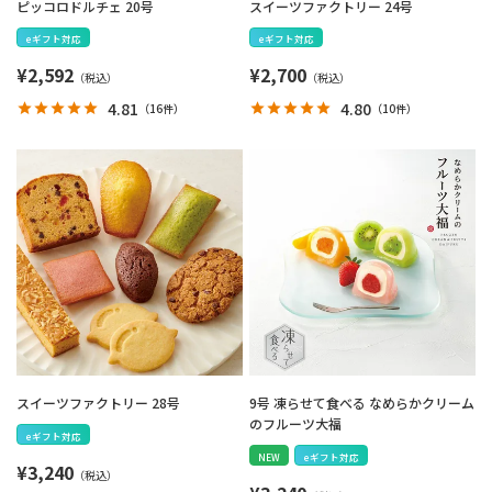
ピッコロドルチェ 20号
スイーツファクトリー 24号
eギフト対応
eギフト対応
¥
2,592
¥
2,700
4.81
4.80
（
16件
）
（
10件
）
スイーツファクトリー 28号
9号 凍らせて食べる なめらかクリーム
のフルーツ大福
eギフト対応
NEW
eギフト対応
¥
3,240