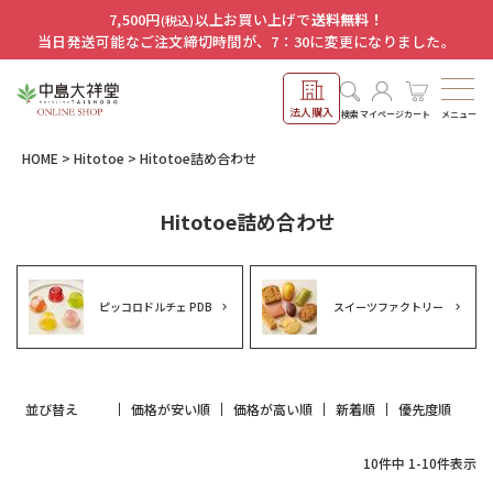
7,500円
以上お買い上げで
送料無料！
(税込)
当日発送可能なご注文締切時間が、7：30に変更になりました。
法人購入
メニュー
検索
マイページ
カート
HOME
Hitotoe
Hitotoe詰め合わせ
Hitotoe詰め合わせ
ピッコロドルチェ PDB
スイーツファクトリー
並び替え
価格が安い順
価格が高い順
新着順
優先度順
10
件中
1
-
10
件表示