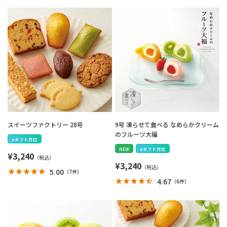
スイーツファクトリー 28号
9号 凍らせて食べる なめらかクリーム
のフルーツ大福
eギフト対応
NEW
eギフト対応
¥
3,240
¥
3,240
5.00
（
7件
）
4.67
（
6件
）